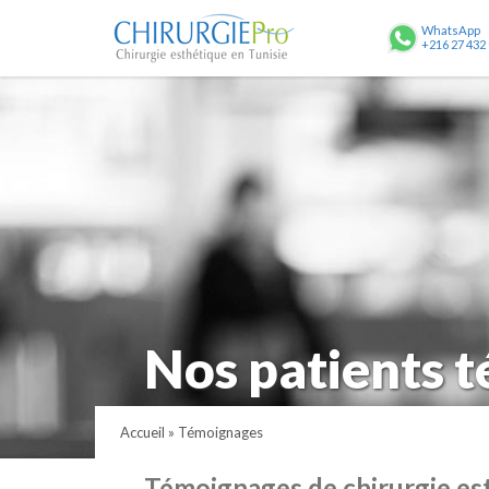
ChirurgiePro
WhatsApp
+216 27 432
Nos patients 
Accueil
»
Témoignages
Témoignages de chirurgie est