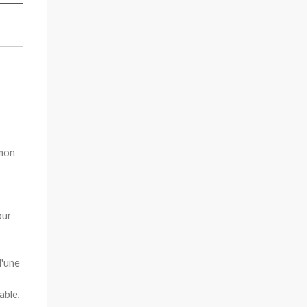
 mon
our
d'une
able,