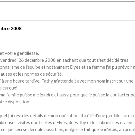
embre 2008
et votre gentillesse.
) le vendredi 26 decembre 2008 en sachant que tout s'est décidé très
nnalisme de l'équipe et notamment Elyès et sa femme j'ai pu prévoir
lauses et les normes de sécurité.
eci à une heure tardive, Fathy m'attendait avec mon nom inscrit sur une
aleureux!
 ma famille puisse me joindre et aussi pour que je puisse la contacter p
tre disposition.
uel j'ai revu les détails de mon opération. Il a été d'une gentillesse et 
mbreuses visites dont celles d'Elyès, de Fathy et les infirmières étaient
ce que ceci se déroule aussi bien, malgré le fait que je m'étais, au préal