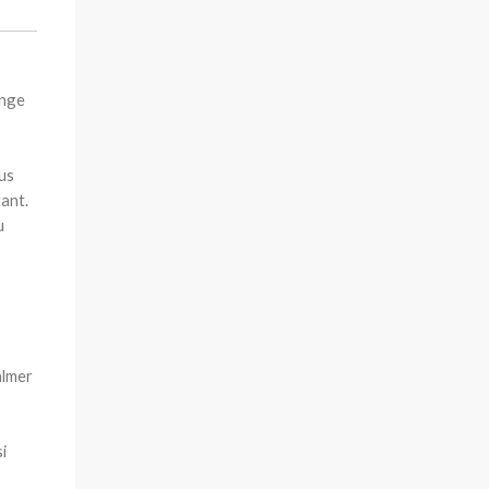
ange
ous
tant.
u
almer
i