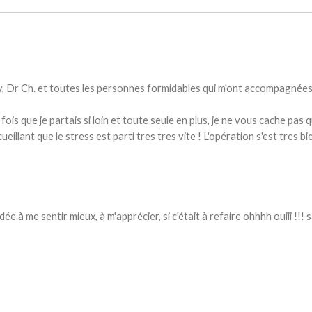
ty, Dr Ch. et toutes les personnes formidables qui m'ont accompagnée
ois que je partais si loin et toute seule en plus, je ne vous cache pas 
eillant que le stress est parti tres tres vite ! L'opération s'est tres bi
 à me sentir mieux, à m'apprécier, si c'était à refaire ohhhh ouiii !!! 