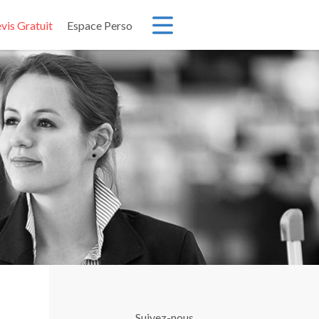
vis Gratuit
Espace Perso
Accéder
à
la
navigation
Suivez-nous