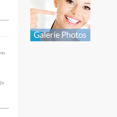
très
.
 Dr