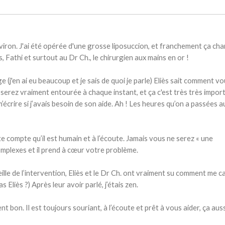
nviron. J'ai été opérée d'une grosse liposuccion, et franchement ça ch
ès, Fathi et surtout au Dr Ch., le chirurgien aux mains en or !
(j'en ai eu beaucoup et je sais de quoi je parle) Eliès sait comment v
 serez vraiment entourée à chaque instant, et ça c'est très très impor
’écrire si j’avais besoin de son aide. Ah ! Les heures qu’on a passées a
te compte qu’il est humain et à l’écoute. Jamais vous ne serez « une
omplexes et il prend à cœur votre problème.
lle de l’intervention, Eliès et le Dr Ch. ont vraiment su comment me c
s Eliès ?) Après leur avoir parlé, j’étais zen.
 bon. Il est toujours souriant, à l’écoute et prêt à vous aider, ça auss