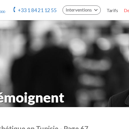
Interventions
+33 1 84 21 12 55
Tarifs
De
 000
témoignent
hétique en Tunisie - Page 67