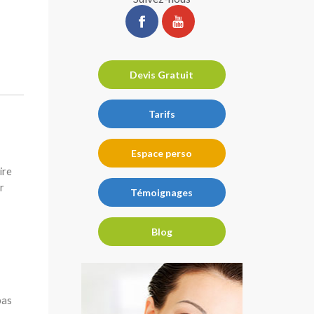
ChirurgiePro
ChirurgiePro
sur
sur
facebook
youtube
Devis Gratuit
Tarifs
Espace perso
ire
r
Témoignages
Blog
pas