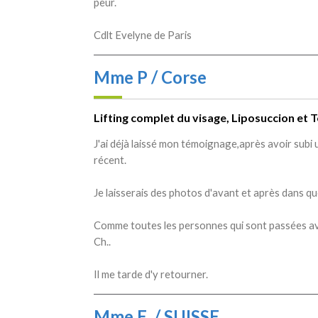
peur.
Cdlt Evelyne de Paris
Mme P / Corse
Lifting complet du visage, Liposuccion et 
J'ai déjà laissé mon témoignage,après avoir subi 
récent.
Je laisserais des photos d'avant et après dans qu
Comme toutes les personnes qui sont passées av
Ch..
Il me tarde d'y retourner.
Mme E. / SUISSE