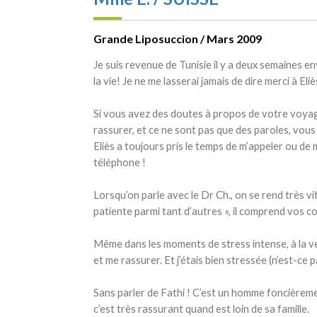
Grande Liposuccion / Mars 2009
Je suis revenue de Tunisie il y a deux semaines e
la vie! Je ne me lasserai jamais de dire merci à Eli
Si vous avez des doutes à propos de votre voyage 
rassurer, et ce ne sont pas que des paroles, vous
Eliès a toujours pris le temps de m’appeler ou de m
téléphone !
Lorsqu’on parle avec le Dr Ch., on se rend très vi
patiente parmi tant d’autres », il comprend vos c
Même dans les moments de stress intense, à la vei
et me rassurer. Et j’étais bien stressée (n’est-ce pa
Sans parler de Fathi ! C’est un homme foncièrement
c’est très rassurant quand est loin de sa famille.