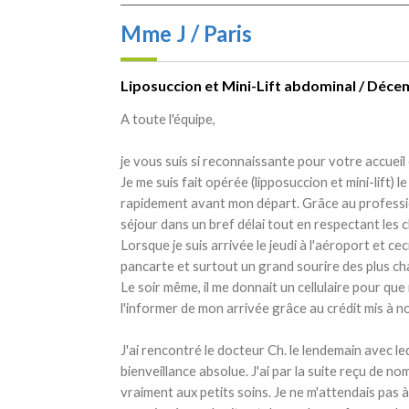
Mme J / Paris
Liposuccion et Mini-Lift abdominal / Déc
A toute l'équipe,
je vous suis si reconnaissante pour votre accueil 
Je me suis fait opérée (lipposuccion et mini-lift
rapidement avant mon départ. Grâce au professio
séjour dans un bref délai tout en respectant les c
Lorsque je suis arrivée le jeudi à l'aéroport et c
pancarte et surtout un grand sourire des plus ch
Le soir même, il me donnait un cellulaire pour que
l'informer de mon arrivée grâce au crédit mis à no
J'ai rencontré le docteur Ch. le lendemain avec leq
bienveillance absolue. J'ai par la suite reçu de no
vraiment aux petits soins. Je ne m'attendais pas à 