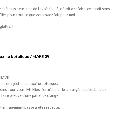
 je suis heureuse de l’avoir fait. Si c’était à refaire, ce serait sans
Eliès pour tout ce que vous avez fait pour moi.
rgiePro !
Toxine botulique / MARS 09
 RAVIE.
ion, et injection de toxine botulique.
soins pour vous, Mr Elies (formidable), le chirurgien (adorable), les
u faire preuve d'une patience d'ange.
out engagement passé à été respecté.