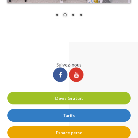
Suivez-nous
ChirurgiePro
ChirurgiePro
sur
sur
facebook
youtube
Devis Gratuit
Tarifs
Espace perso