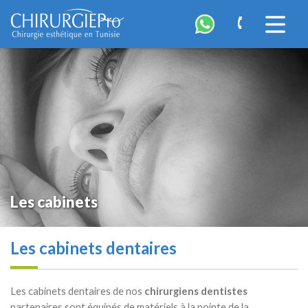
ChirurgiePro
Accéder
à
la
navigatio
Les cabinets
Les cabinets dentaires
Les cabinets dentaires de nos
chirurgiens dentistes
partenaires sont équipés de matériels à la pointe de la