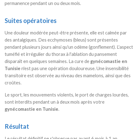
permanence pendant un ou deux mois.
Suites opératoires
Une douleur modérée peut-être présente, elle est calmée par
des antalgiques. Des ecchymoses (bleus) sont présentes
pendant plusieurs jours ainsi qu'un odème (gonflement). L'aspect
tuméfié et irrégulier du thorax à l'ablation du pansement
disparaît en quelques semaines. La cure de
gynécomastie en
Tunisie
n'est pas une opération douloureuse. Une insensibilité
transitoire est observée au niveau des mamelons, ainsi que des
croûtes.
Le sport, les mouvements violents, le port de charges lourdes,
sont interdits pendant un à deux mois après votre
gynécomastie en Tunisie
.
Résultat
Le résultat définitif ne s'observe pas avant 6 mois à 1 an,