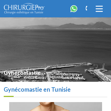
ChirurgiePro
Accéder
à
la
navigatio
Gynécomastie
Gynécomastie en Tunisie