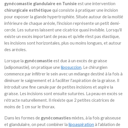
gynécomastie glandulaire en Tunisie
est une intervention
chirurgicale esthétique
qui consiste à pratiquer une incision
pour exposer la glande hypertrophiée. Située autour de la moitié
inférieure de chaque aréole, l'incision représente un petit demi-
cercle. Les sutures laissent une cicatrice quasi invisible. Lorsqu'il
existe un excès important de peau et qu'elle n'est pas élastique,
les incisions sont horizontales, plus ou moins longues, et autour
des aréoles.
Lorsque la
gynécomastie
est due à un excès de graisse
(adipomastie), on pratique une
liposuccion
. Le chirurgien
commence par infiltrer le sein avec un mélange destiné à la fois à
diminuer le saignement et à faciliter l'aspiration de la graisse. Il
introduit une fine canule par de petites incisions et aspire la
graisse. Les incisions sont ensuite suturées. La peau en excès se
rétracte naturellement. Il n'existe que 2 petites cicatrices de
moins de 1 cm sur le thorax.
Dans les formes de
gynécomasties
mixtes, à la fois graisseuse
et glandulaire, on peut combiner la
lipoaspiration
à l'ablation de