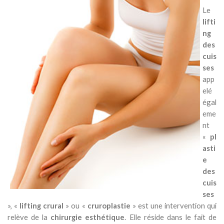
Le
lifti
ng
des
cuis
ses
app
elé
égal
eme
nt
«
pl
asti
e
des
cuis
ses
», «
lifting crural
» ou «
cruroplastie
» est une intervention qui
relève de la
chirurgie esthétique
. Elle réside dans le fait de