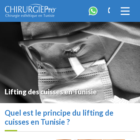
ChirurgiePro
Accéder
à
la
navigatio
Lifting des cuisses en Tunisie
Quel est le principe du lifting de
cuisses en Tunisie ?