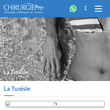
ChirurgiePro
Accéder
à
la
navigatio
La Tunisie
La Tunisie