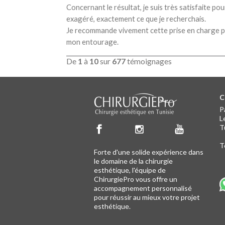
Concernant le résultat, je suis très satisfaite p
exagéré, exactement ce que je recherchais.
Je recommande vivement cette prise en charge pou
mon entourage.
De
1
à
10
sur
677
témoignages
C
C
P
L
T
Té
Forte d'une solide expérience dans
le domaine de la chirurgie
esthétique, l'équipe de
ChirurgiePro vous offre un
accompagnement personnalisé
pour réussir au mieux votre projet
esthétique.