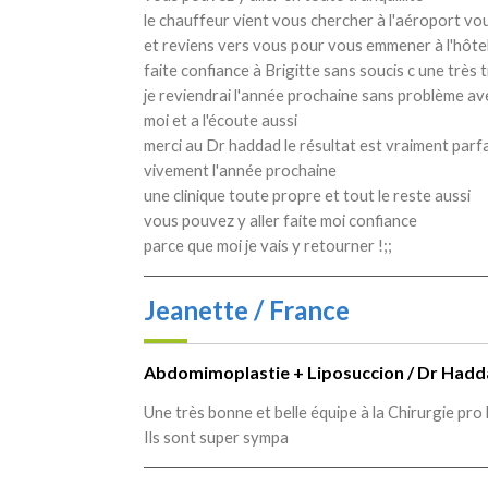
le chauffeur vient vous chercher à l'aéroport vo
et reviens vers vous pour vous emmener à l'hôtel 
faite confiance à Brigitte sans soucis c une très
je reviendrai l'année prochaine sans problème avec 
moi et a l'écoute aussi
merci au Dr haddad le résultat est vraiment parfa
vivement l'année prochaine
une clinique toute propre et tout le reste aussi
vous pouvez y aller faite moi confiance
parce que moi je vais y retourner !;;
Jeanette / France
Abdomimoplastie + Liposuccion / Dr Haddad
Une très bonne et belle équipe à la Chirurgie pro l
Ils sont super sympa