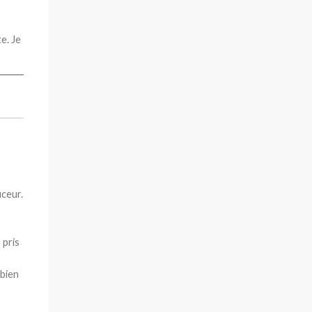
te. Je
uceur.
 pris
 bien