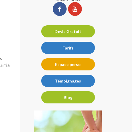
ChirurgiePro
ChirurgiePro
sur
sur
facebook
youtube
Devis Gratuit
Tarifs
es
Espace perso
ui m’a
Témoignages
Blog