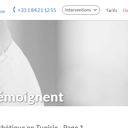
Interventions
+33 1 84 21 12 55
Tarifs
De
 000
témoignent
hétique en Tunisie - Page 1