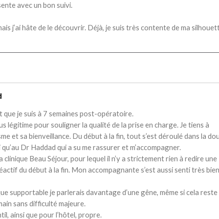
sente avec un bon suivi.
 mais j’ai hâte de le découvrir. Déjà, je suis très contente de ma silhouet
d
 que je suis à 7 semaines post-opératoire.
 légitime pour souligner la qualité de la prise en charge. Je tiens à
e et sa bienveillance. Du début à la fin, tout s’est déroulé dans la do
nsi qu’au Dr Haddad qui a su me rassurer et m’accompagner.
clinique Beau Séjour, pour lequel il n’y a strictement rien à redire une
réactif du début à la fin. Mon accompagnante s’est aussi senti très bien
 que supportable je parlerais davantage d’une gêne, même si cela reste
main sans difficulté majeure.
l, ainsi que pour l’hôtel, propre.