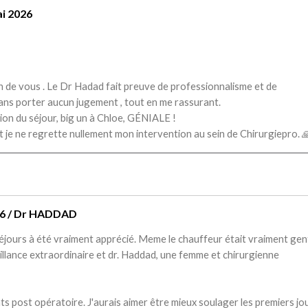
i 2026
oin de vous . Le Dr Hadad fait preuve de professionnalisme et de
 sans porter aucun jugement , tout en me rassurant.
tion du séjour, big un à Chloe, GÉNIALE !
je ne regrette nullement mon intervention au sein de Chirurgiepro. 
026 / Dr HADDAD
éjours à été vraiment apprécié. Meme le chauffeur était vraiment gent
veillance extraordinaire et dr. Haddad, une femme et chirurgienne
nts post opératoire. J'aurais aimer être mieux soulager les premiers jo