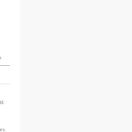

il.
urs.