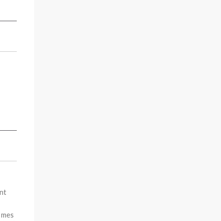
ont
s mes