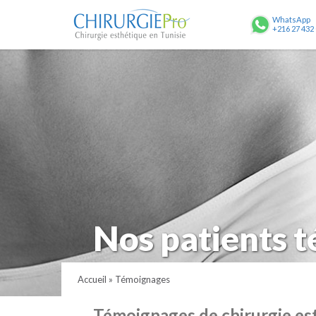
ChirurgiePro
WhatsApp
+216 27 432
Nos patients 
Accueil
»
Témoignages
Témoignages de chirurgie est