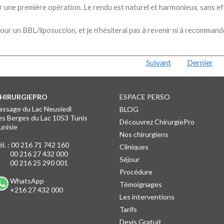
our une première opération. Le rendu est naturel et harmonieux, sans ef
r un BBL/liposuccion, et je n’hésiterai pas à revenir ni à recommand
Suivant
Dernier
HIRURGIEPRO
ESPACE PERSO
HIRURGIEPRO
assage du Lac Neusiedl
BLOG
es Berges du Lac 1053 Tunis
Découvrez ChirurgiePro
unisie
Nos chirurgiens
l. :
00 216 71 742 160
Cliniques
00 216 27 432 000
Séjour
00 216 25 290 001
Procédure
WhatsApp
Témoignages
+216 27 432 000
Les interventions
Tarifs
Devis Gratuit