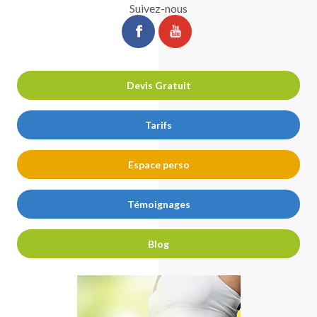
Suivez-nous
ChirurgiePro
ChirurgiePro
sur
sur
facebook
youtube
Devis Gratuit
Tarifs
Espace perso
Témoignages
Blog