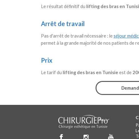
Le résultat définitif du
lifting des bras en Tunis
Arrêt de travail
Pas d'arrêt de travail nécessaire : le
séjour médic
permet à la grande majorité de nos patients de re
Prix
Le tarif du
lifting des bras en Tunisie
est de
20
Demande
C
C
P
L
T