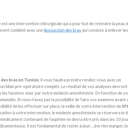
le est une intervention chirurgicale qui a pour but de retendre la peau d
uvent combiné avec une
liposuccion des bras
qui consiste à enlever les
g des bras en Tunisie
, il vous faudra prendre rendez-vous avec un
r un bilan pré-opératoire complet. Le résultat de vos analyses devron
us les fassions viser par notre médecin anesthésiste. En fonction de v
mandés. Si vous n'avez pas la possibilité de faire vos examens avant 
sibilité de les effectuer sur place, la veille de votre intervention de
lif
dication à votre intervention, le médecin anesthésiste se récervera le d
médicament contenant de l'aspirine ne devra être pris dans les 10 jou
dicamenteuse. Il est fondamental de rester à jeun …(ne rien manger, bo