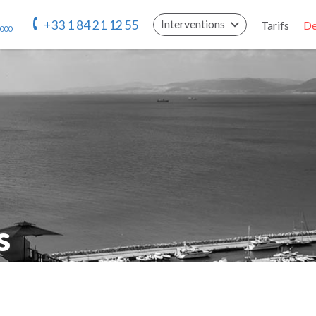
Interventions
+33 1 84 21 12 55
Tarifs
De
 000
s