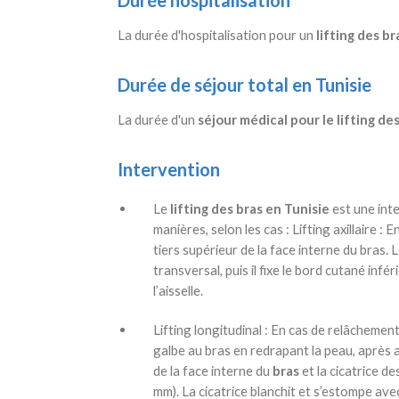
Durée hospitalisation
La durée d'hospitalisation pour un
lifting des br
Durée de séjour total en Tunisie
La durée d'un
séjour médical pour le lifting de
Intervention
Le
lifting des bras en Tunisie
est une int
manières, selon les cas : Lifting axillaire :
tiers supérieur de la face interne du bras. 
transversal, puis il fixe le bord cutané infér
l’aisselle.
Lifting longitudinal : En cas de relâchemen
galbe au bras en redrapant la peau, après av
de la face interne du
bras
et la cicatrice de
mm). La cicatrice blanchit et s’estompe ave