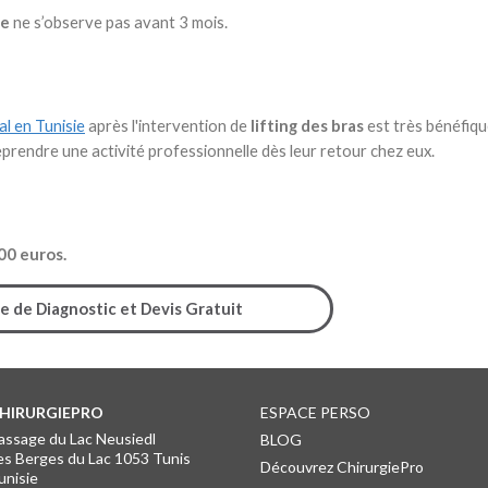
ie
ne s’observe pas avant 3 mois.
al en Tunisie
après l'intervention de
lifting des bras
est très bénéfiqu
prendre une activité professionnelle dès leur retour chez eux.
00 euros.
 de Diagnostic et Devis Gratuit
HIRURGIEPRO
ESPACE PERSO
HIRURGIEPRO
assage du Lac Neusiedl
BLOG
es Berges du Lac 1053 Tunis
Découvrez ChirurgiePro
unisie