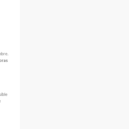
mbre.
 bras
sible
e