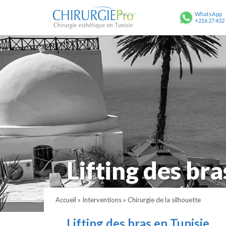
ChirurgiePro
WhatsApp
+216 27 432
Lifting des bra
Accueil
»
Interventions
»
Chirurgie de la silhouette
Lifting des bras en Tunisie