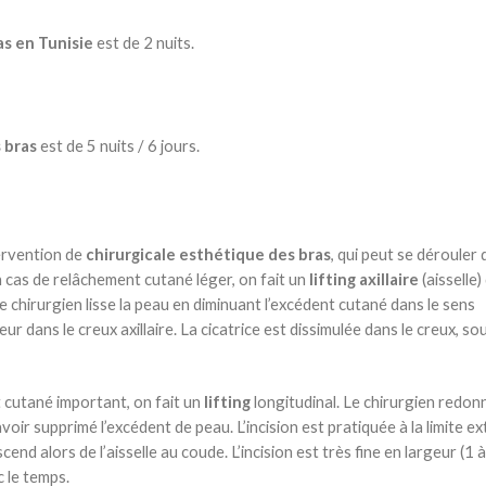
as en Tunisie
est de 2 nuits.
s bras
est de 5 nuits / 6 jours.
ervention de
chirurgicale esthétique des bras
, qui peut se dérouler 
 En cas de relâchement cutané léger, on fait un
lifting axillaire
(aisselle)
Le chirurgien lisse la peau en diminuant l’excédent cutané dans le sens
ieur dans le creux axillaire. La cicatrice est dissimulée dans le creux, so
t cutané important, on fait un
lifting
longitudinal. Le chirurgien redon
oir supprimé l’excédent de peau. L’incision est pratiquée à la limite e
scend alors de l’aisselle au coude. L’incision est très fine en largeur (1 
c le temps.