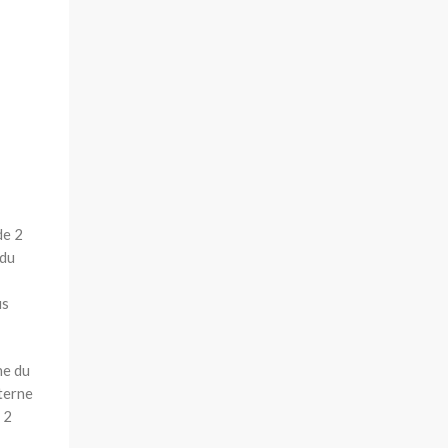
de 2
 du
us
ne du
xterne
à 2