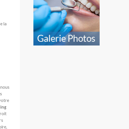
e la
t nous
os
votre
ting
roit
rs
ire,