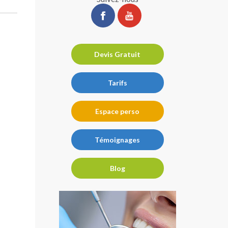
ChirurgiePro
ChirurgiePro
sur
sur
facebook
youtube
Devis Gratuit
Tarifs
Espace perso
Témoignages
Blog