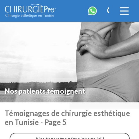
ChirurgiePro
Accéder
à
la
navigatio
Nos patients témoignent
Témoignages de chirurgie esthétique
en Tunisie - Page 5
Ajoutez votre témoignage ici !