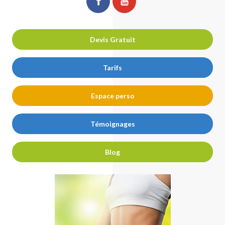
ChirurgiePro
ChirurgiePro
sur
sur
facebook
youtube
Devis Gratuit
Tarifs
Espace perso
Témoignages
Blog