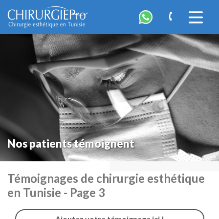
ChirurgiePro
Accéder
à
la
navigatio
Nos patients témoignent
Témoignages de chirurgie esthétique
en Tunisie - Page 3
Ajoutez votre témoignage ici !