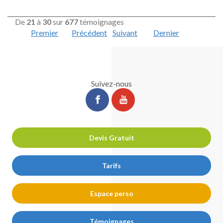
De
21
à
30
sur
677
témoignages
Premier
Précédent
Suivant
Dernier
Suivez-nous
ChirurgiePro
ChirurgiePro
sur
sur
facebook
youtube
Devis Gratuit
Tarifs
Espace perso
Témoignages