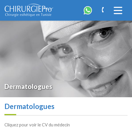
ChirurgiePro
Accéder
à
la
navigatio
Dermatologues
Dermatologues
Cliquez pour voir le CV du médecin